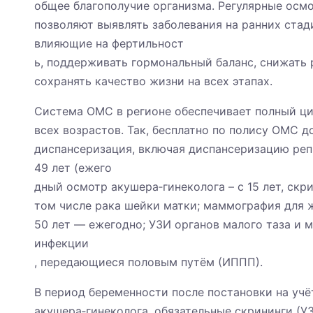
общее благополучие организма. Регулярные осм
позволяют выявлять заболевания на ранних стад
влияющие на фертильност
ь, поддерживать гормональный баланс, снижать 
сохранять качество жизни на всех этапах.
Система ОМС в регионе обеспечивает полный ц
всех возрастов. Так, бесплатно по полису ОМС 
диспансеризация, включая диспансеризацию реп
49 лет (ежего
дный осмотр акушера‑гинеколога – с 15 лет, скр
том числе рака шейки матки; маммография для же
50 лет — ежегодно; УЗИ органов малого таза и 
инфекции
, передающиеся половым путём (ИППП).
В период беременности после постановки на учё
акушера‑гинеколога, обязательные скрининги (УЗ