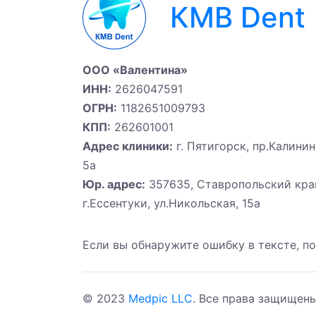
КМВ Dent
ООО «Валентина»
ИНН:
2626047591
ОГРН:
1182651009793
КПП:
262601001
Адрес клиники:
г. Пятигорск, пр.Калинин
5а
Юр. адрес:
357635, Ставропольский кра
г.Ессентуки, ул.Никольская, 15а
Если вы обнаружите ошибку в тексте, по
© 2023
Medpic LLC
. Все права защищены